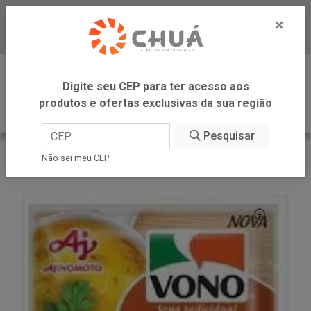
×
Baixe já nosso APP
0
Digite seu CEP para ter acesso aos
produtos e ofertas exclusivas da sua região
Pesquisar
VOLTAR
INÍCIO
AJINOMOTO
Não sei meu CEP
SOPA ABOB CARNE B.SOD 17G VONO