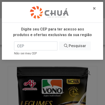
×
Baixe já nosso APP
0
Digite seu CEP para ter acesso aos
produtos e ofertas exclusivas da sua região
Pesquisar
VOLTAR
INÍCIO
AJINOMOTO
Não sei meu CEP
SOPA LEGUMES COM CHIA 35G VONO