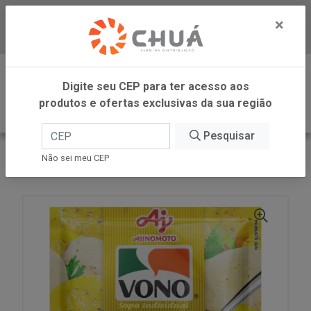
×
Baixe já nosso APP
0
Digite seu CEP para ter acesso aos
produtos e ofertas exclusivas da sua região
Pesquisar
VOLTAR
INÍCIO
AJINOMOTO
Não sei meu CEP
SOPA MAND CEB SALSA 17G VONO