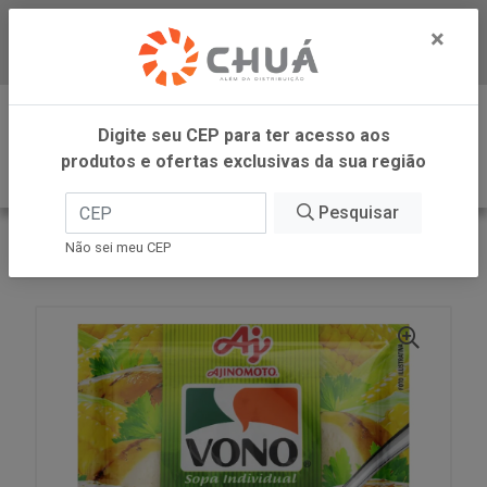
×
Baixe já nosso APP
0
Digite seu CEP para ter acesso aos
produtos e ofertas exclusivas da sua região
Pesquisar
VOLTAR
INÍCIO
AJINOMOTO
Não sei meu CEP
SOPA MILHO FRANGO 18G VONO