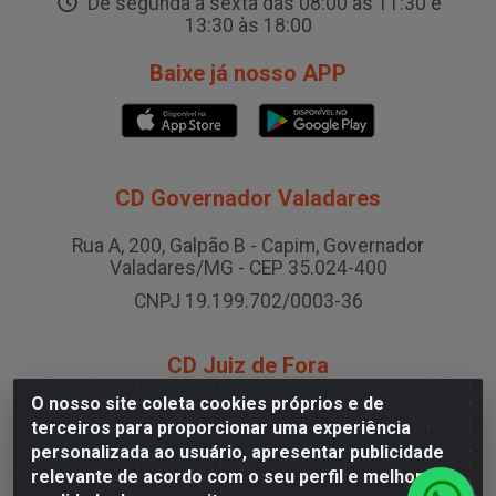
De segunda a sexta das 08:00 às 11:30 e
13:30 às 18:00
Baixe já nosso APP
CD Governador Valadares
Rua A, 200, Galpão B - Capim, Governador
Valadares/MG - CEP 35.024-400
CNPJ 19.199.702/0003-36
CD Juiz de Fora
O nosso site coleta cookies próprios e de
Rodovia BR-040 , Nº 0, Área B2 Condominio Brasil
terceiros para proporcionar uma experiência
LOG - São Pedro, Juiz de Fora/MG
personalizada ao usuário, apresentar publicidade
CNPJ 19.199.702/0005-06
relevante de acordo com o seu perfil e melhorar a