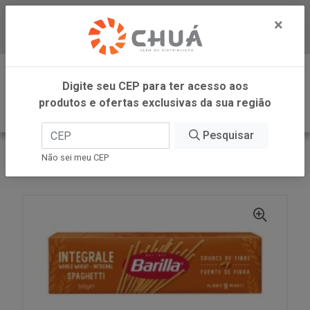
×
Baixe já nosso APP
0
Digite seu CEP para ter acesso aos
produtos e ofertas exclusivas da sua região
Pesquisar
VOLTAR
INÍCIO
BARILLA
Não sei meu CEP
SPAGHETTI INTG 500G BARILLA