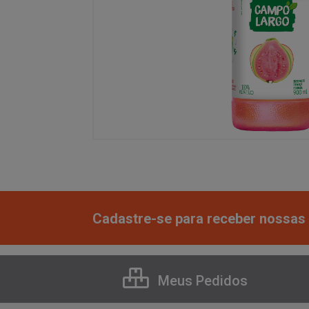
Cadastre-se para receber nossas 
Meus Pedidos