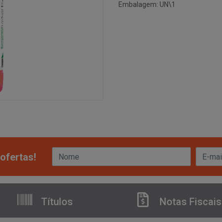
Embalagem: UN\1
ofertas!
Títulos
Notas Fiscais