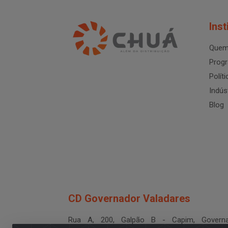
Inst
Quem
Progr
Polít
Indús
Blog
CD Governador Valadares
Rua A, 200, Galpão B - Capim, Governa