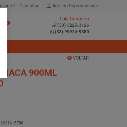
|
cliente? - Cadastrar
Área do Representante
Fale Conosco
0
(33) 3225-3126
(33) 99924-9380
VOLTAR
 MACA 900ML
O
896931615788