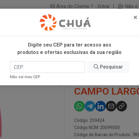
|
Área do Cliente ? - Entrar
Não é 
×
Digite seu CEP para ter acesso aos
produtos e ofertas exclusivas da sua região
L CAMPO LARGO
Pesquisar
SUCO GOIABA
Não sei meu CEP
CAMPO LARG
Código: 259424
Código NCM: 20099000
Código de Barras do Produto: 7