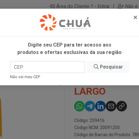
|
Área do Cliente ? - Entrar
Não é 
×
Digite seu CEP para ter acesso aos
produtos e ofertas exclusivas da sua região
PO LARGO
Pesquisar
SUCO LARANJ
Não sei meu CEP
LARGO
Código: 259416
Código NCM: 20091200
Código de Barras do Produto: 7