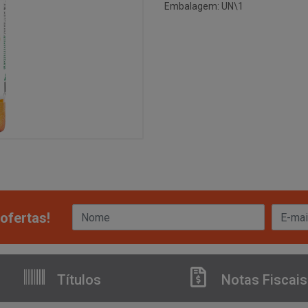
Embalagem: UN\1
ofertas!
Títulos
Notas Fiscais