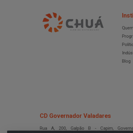
Inst
Quem
Progr
Polít
Indús
Blog
CD Governador Valadares
Rua A, 200, Galpão B - Capim, Governa