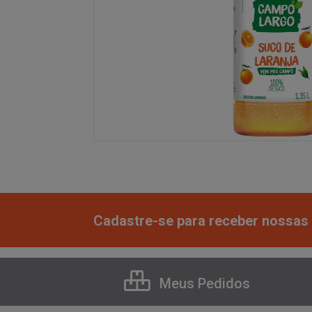
Cadastre-se para receber nossas 
Meus Pedidos