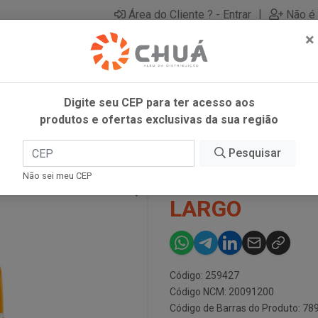
|
Área do Cliente ? - Entrar
Não é 
×
Digite seu CEP para ter acesso aos
produtos e ofertas exclusivas da sua região
MPO LARGO
Pesquisar
SUCO LARAN
Não sei meu CEP
LARGO
Código: 259427
Código NCM: 20091200
Código de Barras do Produto: 7