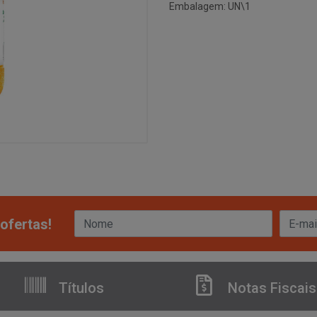
Embalagem: UN\1
ofertas!
Títulos
Notas Fiscais