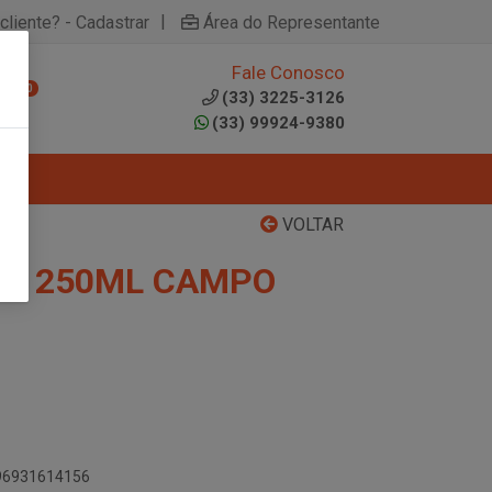
|
cliente? - Cadastrar
Área do Representante
Fale Conosco
0
(33) 3225-3126
(33) 99924-9380
VOLTAR
JA 250ML CAMPO
896931614156