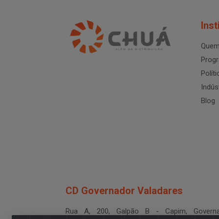
Inst
Quem
Progr
Polít
Indús
Blog
CD Governador Valadares
Rua A, 200, Galpão B - Capim, Governa