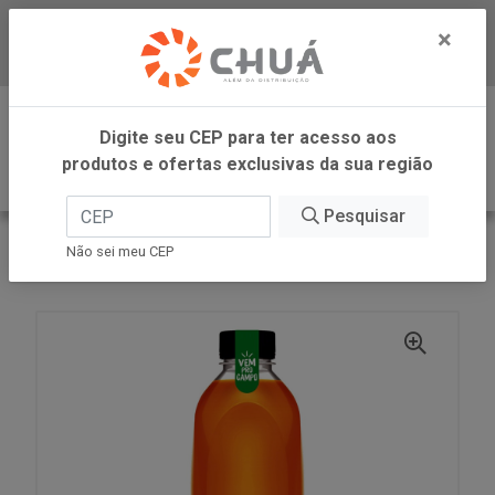
×
Baixe já nosso APP
0
Digite seu CEP para ter acesso aos
produtos e ofertas exclusivas da sua região
Pesquisar
VOLTAR
INÍCIO
ZANLORENZI
Não sei meu CEP
SUCO PESSEGO MACA 1.35L CAMPO LARGO