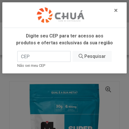
×
Baixe já nosso APP
0
Digite seu CEP para ter acesso aos
produtos e ofertas exclusivas da sua região
Pesquisar
VOLTAR
INÍCIO
Não sei meu CEP
SUPER WHEY MORAN REFIL 900G MAX TITANIUM