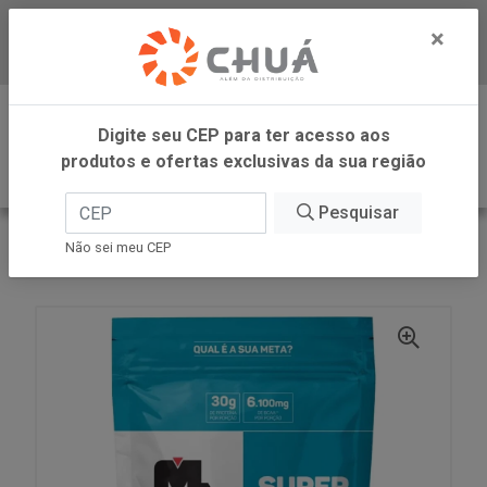
×
Baixe já nosso APP
0
Digite seu CEP para ter acesso aos
produtos e ofertas exclusivas da sua região
Pesquisar
VOLTAR
INÍCIO
Não sei meu CEP
SUPER WHEY MORAN REFIL 900G MAX TITANIUM