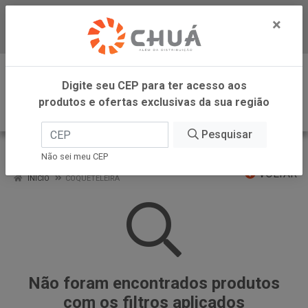
×
Baixe já nosso APP
0
Digite seu CEP para ter acesso aos
produtos e ofertas exclusivas da sua região
Pesquisar
COQUETELEIRA
Não sei meu CEP
VOLTAR
INÍCIO
COQUETELEIRA
Não foram encontrados produtos
com os filtros aplicados