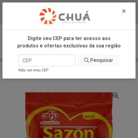
×
Baixe já nosso APP
0
Digite seu CEP para ter acesso aos
produtos e ofertas exclusivas da sua região
Pesquisar
VOLTAR
INÍCIO
AJINOMOTO
Não sei meu CEP
TEMPERA EMPANA TRAD 12X60G SAZON