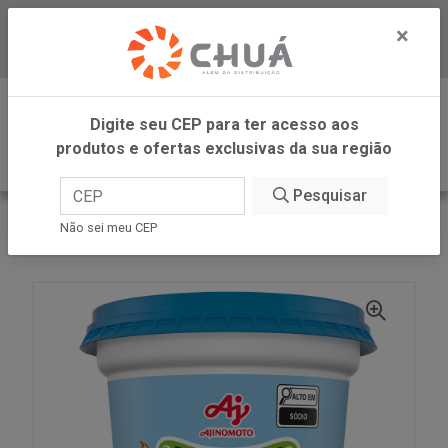
×
Baixe já nosso APP
0
Digite seu CEP para ter acesso aos
produtos e ofertas exclusivas da sua região
Pesquisar
VOLTAR
INÍCIO
AJINOMOTO
Não sei meu CEP
TEMPERO SEM PIMEN 1KG SABOR AMI