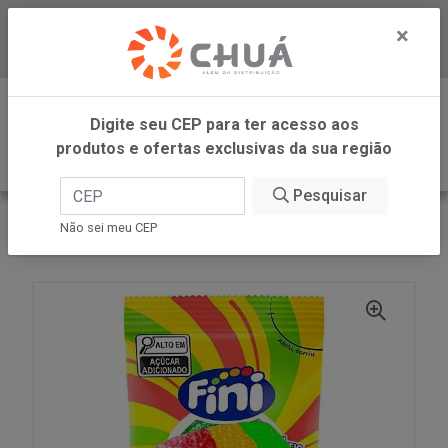
×
Baixe já nosso APP
0
Digite seu CEP para ter acesso aos
produtos e ofertas exclusivas da sua região
Pesquisar
VOLTAR
INÍCIO
FINI
Não sei meu CEP
TIRAS ROLLER FRUT CITRICA 12X20G FINI