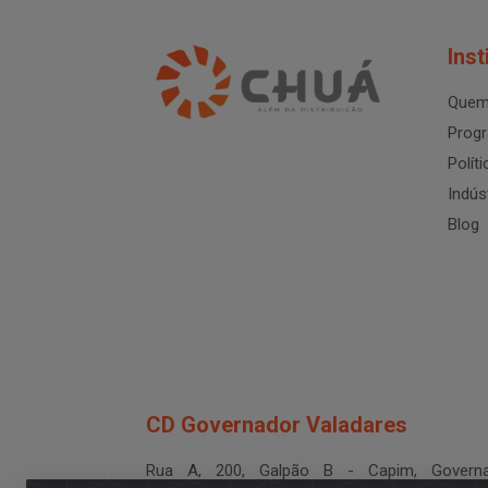
Inst
Quem
Progr
Polít
Indús
Blog
CD Governador Valadares
Rua A, 200, Galpão B - Capim, Governa