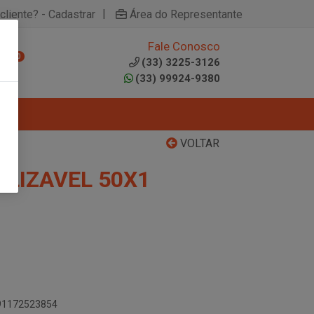
|
cliente? - Cadastrar
Área do Representante
Fale Conosco
0
(33) 3225-3126
(33) 99924-9380
VOLTAR
ILIZAVEL 50X1
891172523854