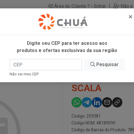
|
Área do Cliente ? - Entrar
Não é 
×
Digite seu CEP para ter acesso aos
produtos e ofertas exclusivas da sua região
TILIZAVEL 50X1 SCALA
Pesquisar
TOALHA REUT
Não sei meu CEP
SCALA
Código: 259381
Código NCM: 48189090
Código de Barras do Produto: 7