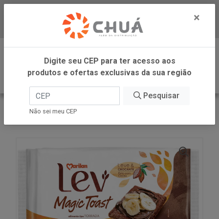
×
Baixe já nosso APP
0
Digite seu CEP para ter acesso aos
produtos e ofertas exclusivas da sua região
Pesquisar
VOLTAR
INÍCIO
MARILAN
Não sei meu CEP
TORRADA LEV CACAU CEREAIS 110G MARILAN