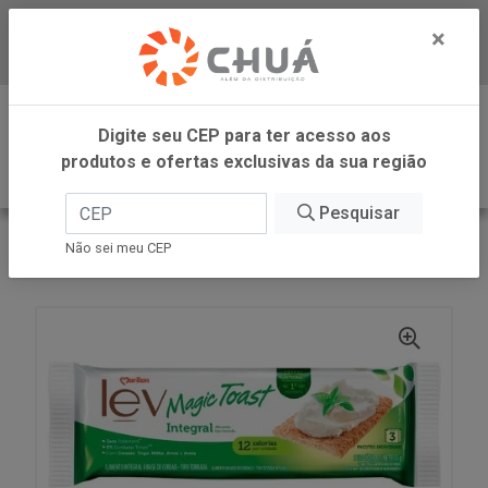
×
Baixe já nosso APP
0
Digite seu CEP para ter acesso aos
produtos e ofertas exclusivas da sua região
Pesquisar
VOLTAR
INÍCIO
MARILAN
Não sei meu CEP
TORRADA LEV INTEGRAL 55G MARILAN