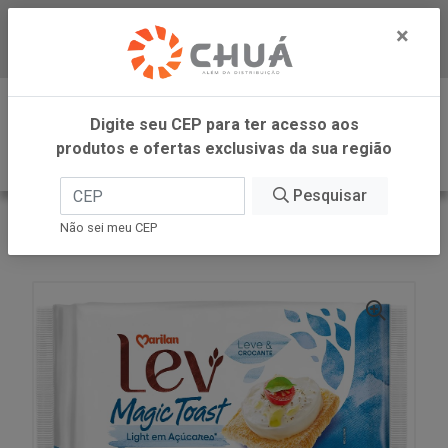
×
Baixe já nosso APP
0
Digite seu CEP para ter acesso aos
produtos e ofertas exclusivas da sua região
Pesquisar
VOLTAR
INÍCIO
MARILAN
Não sei meu CEP
TORRADA LEV LIGHT 110G MARILAN