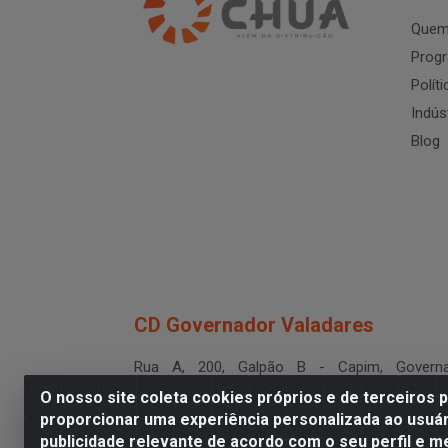
Quem
Progr
Polít
Indús
Blog
CD Governador Valadares
Rua A, 200, Galpão B - Capim, Governa
Valadares/MG - CEP 35.024-400
O nosso site coleta cookies próprios e de terceiros 
CNPJ 19.199.702/0003-36
proporcionar uma experiência personalizada ao usuár
publicidade relevante de acordo com o seu perfil e m