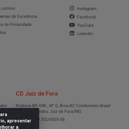
 somos
Instagram
amas de Excelência
Facebook
ica de Privacidade
YouTube
tria
LinkedIn
CD Juiz de Fora
dor
Rodovia BR-040 , Nº 0, Área B2 Condominio Brasil
LOG - São Pedro, Juiz de Fora/MG
para
CNPJ 19.199.702/0005-06
io, apresentar
elhorar a