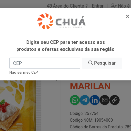
|
Área do Cliente ? - Entrar
Não é 
×
Digite seu CEP para ter acesso aos
produtos e ofertas exclusivas da sua região
ILAN
Pesquisar
TORRADA LEV
Não sei meu CEP
MARILAN
Código: 257754
Código NCM: 19054000
Código de Barras do Produto: 7