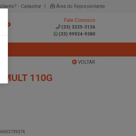
|
cliente? - Cadastrar
Área do Representante
Fale Conosco
0
(33) 3225-3126
(33) 99924-9380
VOLTAR
 MULT 110G
896003739374