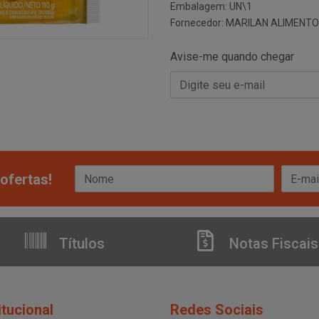
Embalagem: UN\1
Fornecedor:
MARILAN ALIMENTO
Avise-me quando chegar
ofertas!
Títulos
Notas Fiscais
itucional
Redes Sociais