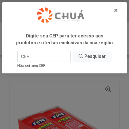
×
Baixe já nosso APP
0
Digite seu CEP para ter acesso aos
produtos e ofertas exclusivas da sua região
Pesquisar
VOLTAR
INÍCIO
FINI
Não sei meu CEP
TUBES MORAN CITRI 12X15G FINI