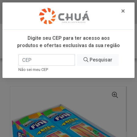
×
Baixe já nosso APP
0
Digite seu CEP para ter acesso aos
produtos e ofertas exclusivas da sua região
Pesquisar
VOLTAR
INÍCIO
FINI
Não sei meu CEP
TUBES TWISTER CITRI 12X15G FINI