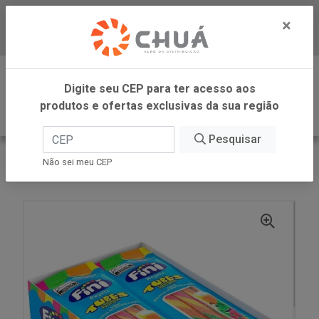
×
Baixe já nosso APP
0
Digite seu CEP para ter acesso aos
produtos e ofertas exclusivas da sua região
Pesquisar
VOLTAR
INÍCIO
FINI
Não sei meu CEP
TUBES TWISTER CITRI 12X15G FINI