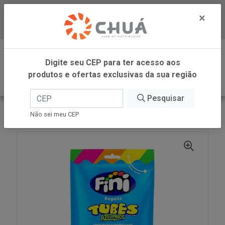
×
Baixe já nosso APP
0
Digite seu CEP para ter acesso aos
produtos e ofertas exclusivas da sua região
Pesquisar
VOLTAR
INÍCIO
FINI
TUBES TWISTER CITRI 80G FINI
Não sei meu CEP