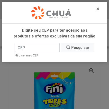
×
Baixe já nosso APP
0
Digite seu CEP para ter acesso aos
produtos e ofertas exclusivas da sua região
Pesquisar
VOLTAR
INÍCIO
FINI
TUBES TWISTER CITRI 80G FINI
Não sei meu CEP