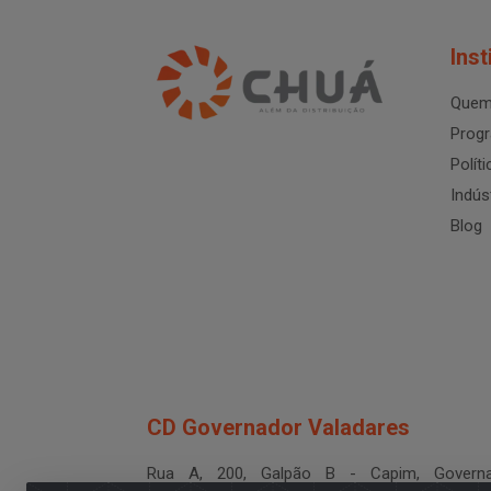
Inst
Quem
Progr
Polít
Indús
Blog
CD Governador Valadares
Rua A, 200, Galpão B - Capim, Governa