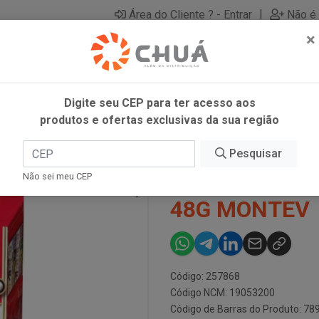
|
Área do Cliente ? - Entrar
Não é 
×
Digite seu CEP para ter acesso aos
produtos e ofertas exclusivas da sua região
CH TRUFAS 48G MONTEV
Pesquisar
TUB-IN BISC
Não sei meu CEP
48G MONTEV
Código: 257868
Código NCM: 19053200
Código de Barras do Produto: 7