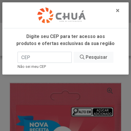
×
Baixe já nosso APP
0
Digite seu CEP para ter acesso aos
produtos e ofertas exclusivas da sua região
Pesquisar
VOLTAR
INÍCIO
DORI GELATINA
Não sei meu CEP
TUBO MORANGO ACIDO 70GR