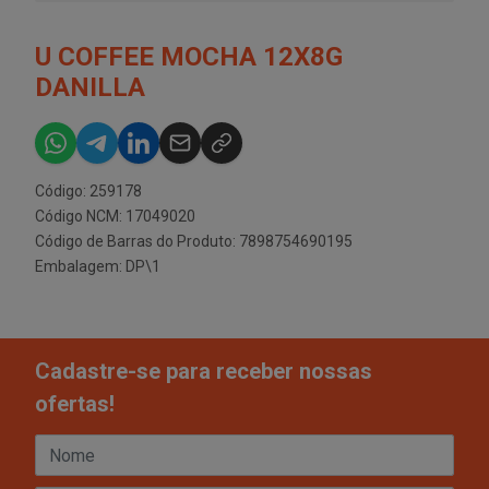
U COFFEE MOCHA 12X8G
DANILLA
Código: 259178
Código NCM: 17049020
Código de Barras do Produto: 7898754690195
Embalagem: DP\1
Cadastre-se para receber nossas
ofertas!