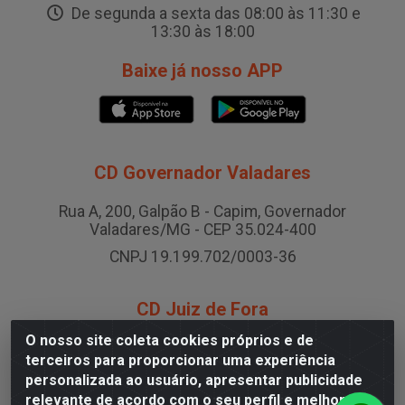
De segunda a sexta das 08:00 às 11:30 e
13:30 às 18:00
Baixe já nosso APP
CD Governador Valadares
Rua A, 200, Galpão B - Capim, Governador
Valadares/MG - CEP 35.024-400
CNPJ 19.199.702/0003-36
CD Juiz de Fora
O nosso site coleta cookies próprios e de
Rodovia BR-040 , Nº 0, Área B2 Condominio Brasil
terceiros para proporcionar uma experiência
LOG - São Pedro, Juiz de Fora/MG
personalizada ao usuário, apresentar publicidade
CNPJ 19.199.702/0005-06
relevante de acordo com o seu perfil e melhorar a