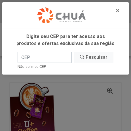
×
Baixe já nosso APP
0
Digite seu CEP para ter acesso aos
produtos e ofertas exclusivas da sua região
Pesquisar
VOLTAR
INÍCIO
DANILLA FOODS
Não sei meu CEP
U COFFEE MOCHA 12X8G DANILLA