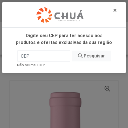
×
Baixe já nosso APP
0
Digite seu CEP para ter acesso aos
produtos e ofertas exclusivas da sua região
Pesquisar
VOLTAR
INÍCIO
ZANLORENZI
Não sei meu CEP
VINHO QUI RIO ROSE SUAVE 1L CAMPO LARGO