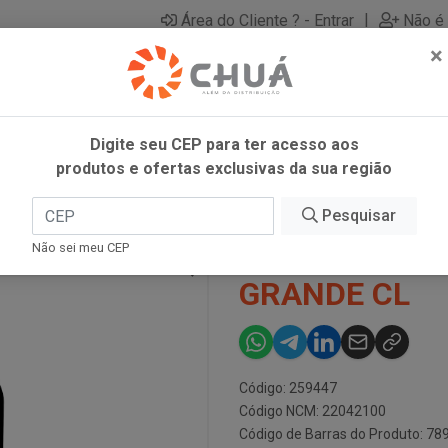
|
Área do Cliente ? - Entrar
Não é 
×
Digite seu CEP para ter acesso aos
produtos e ofertas exclusivas da sua região
NTA RIO GRANDE CL
Pesquisar
VINHO TT BOR
Não sei meu CEP
GRANDE CL
Código: 259447
Código NCM: 22042100
Código de Barras do Produto: 7