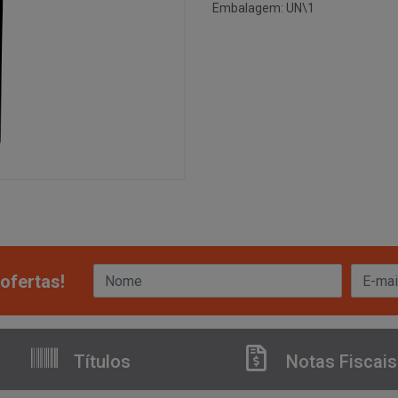
Embalagem: UN\1
ofertas!
Títulos
Notas Fiscais