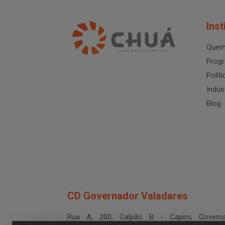
Inst
Quem
Progr
Polít
Indús
Blog
CD Governador Valadares
Rua A, 200, Galpão B - Capim, Governa