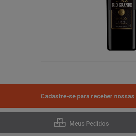
Cadastre-se para receber nossas 
Meus Pedidos