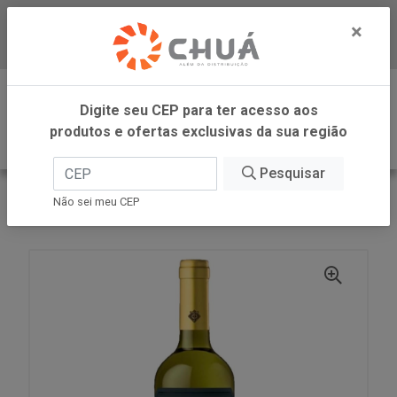
×
Baixe já nosso APP
0
Digite seu CEP para ter acesso aos
produtos e ofertas exclusivas da sua região
Pesquisar
VOLTAR
INÍCIO
ZANLORENZI
Não sei meu CEP
VINHO TT LOS CHA 750ML TORO CENTENARI CL