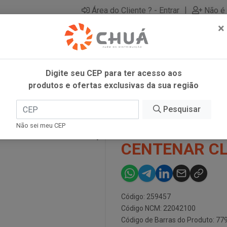
|
Área do Cliente ? - Entrar
Não é 
×
Digite seu CEP para ter acesso aos
produtos e ofertas exclusivas da sua região
L TORO CENTENAR CL
Pesquisar
VINHO TT LO
Não sei meu CEP
CENTENAR C
Código: 259457
Código NCM: 22042100
Código de Barras do Produto: 7