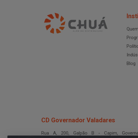
Inst
Quem
Progr
Polít
Indús
Blog
CD Governador Valadares
Rua A, 200, Galpão B - Capim, Governa