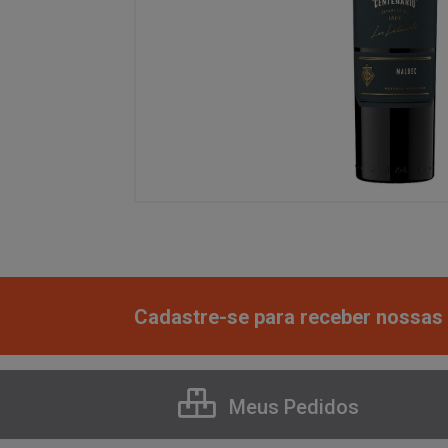
Cadastre-se para receber nossas 
Meus Pedidos