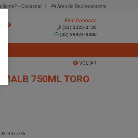
|
cliente? - Cadastrar
Área do Representante
Fale Conosco
0
(33) 3225-3126
(33) 99924-9380
VOLTAR
S MALB 750ML TORO
L
790314075735