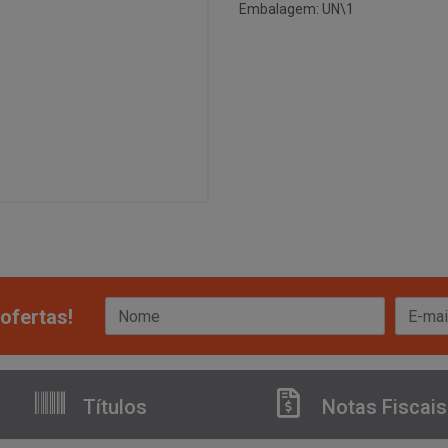
Embalagem: UN\1
ofertas!
Títulos
Notas Fiscais