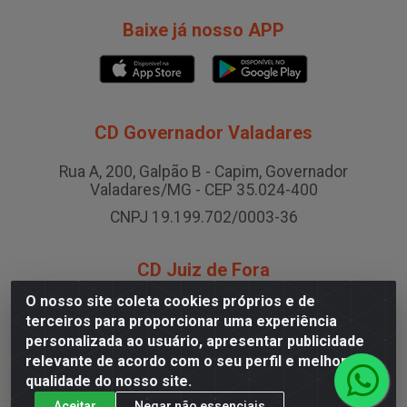
Baixe já nosso APP
CD Governador Valadares
Rua A, 200, Galpão B - Capim, Governador
Valadares/MG - CEP 35.024-400
CNPJ 19.199.702/0003-36
CD Juiz de Fora
O nosso site coleta cookies próprios e de
Rodovia BR-040 , Nº 0, Área B2 Condominio Brasil
terceiros para proporcionar uma experiência
LOG - São Pedro, Juiz de Fora/MG
personalizada ao usuário, apresentar publicidade
CNPJ 19.199.702/0005-06
relevante de acordo com o seu perfil e melhorar a
qualidade do nosso site.
Aceitar
Negar não essenciais