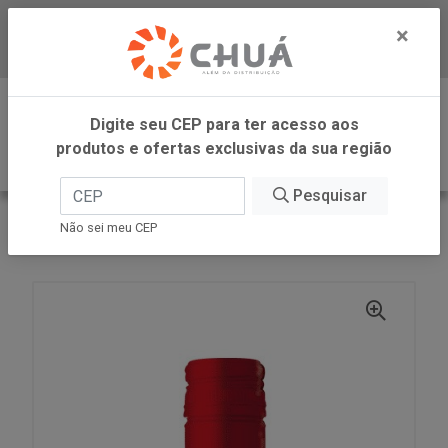
×
Baixe já nosso APP
0
Digite seu CEP para ter acesso aos
produtos e ofertas exclusivas da sua região
Pesquisar
VOLTAR
INÍCIO
ZANLORENZI
Não sei meu CEP
VINHO TT SV 750ML CAMPO LARGO