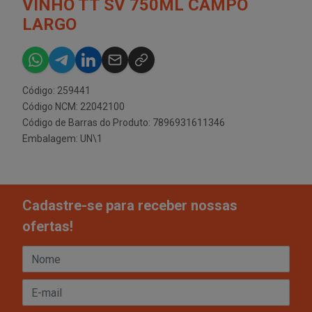
VINHO TT SV 750ML CAMPO
LARGO
Código: 259441
Código NCM: 22042100
Código de Barras do Produto: 7896931611346
Embalagem: UN\1
Cadastre-se para receber nossas
ofertas!