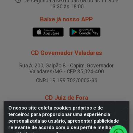
De segunda a sexta das 08:00 às 11:30 e
13:30 às 18:00
Baixe já nosso APP
CD Governador Valadares
Rua A, 200, Galpão B - Capim, Governador
Valadares/MG - CEP 35.024-400
CNPJ 19.199.702/0003-36
CD Juiz de Fora
O nosso site coleta cookies próprios e de
Rodovia BR-040 , Nº 0, Área B2 Condominio Brasil
terceiros para proporcionar uma experiência
LOG - São Pedro, Juiz de Fora/MG
personalizada ao usuário, apresentar publicidade
CNPJ 19.199.702/0005-06
relevante de acordo com o seu perfil e melhorar a