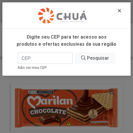
×
Baixe já nosso APP
0
Digite seu CEP para ter acesso aos
produtos e ofertas exclusivas da sua região
Pesquisar
VOLTAR
INÍCIO
MARILAN
Não sei meu CEP
WAFER CHOC 70G MARILAN