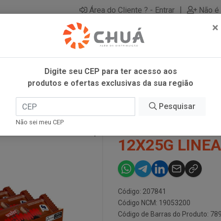
|
Área do Cliente ? - Entrar
Não é 
×
Digite seu CEP para ter acesso aos
produtos e ofertas exclusivas da sua região
LATE 12X25G LINEA
Pesquisar
WAFER HUMM
Não sei meu CEP
12X25G LINEA
Código: 207841
Código NCM: 19053200
Código de Barras do Produto: 7