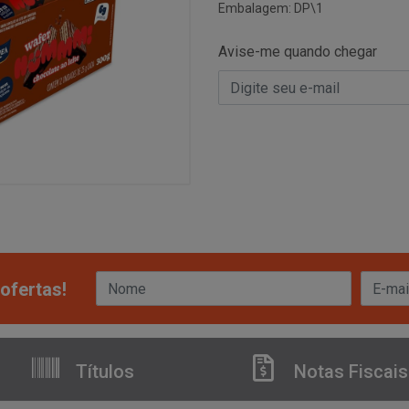
Embalagem: DP\1
Avise-me quando chegar
ofertas!
Títulos
Notas Fiscais