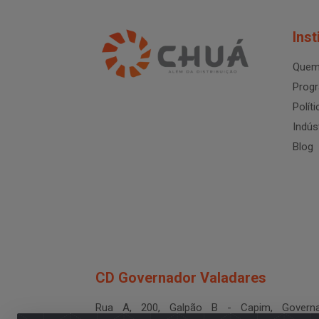
Inst
Quem
Progr
Polít
Indús
Blog
CD Governador Valadares
Rua A, 200, Galpão B - Capim, Governa