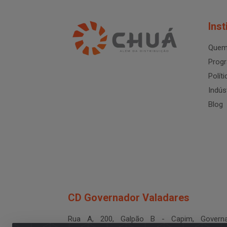
Inst
Quem
Progr
Polít
Indús
Blog
CD Governador Valadares
Rua A, 200, Galpão B - Capim, Governa