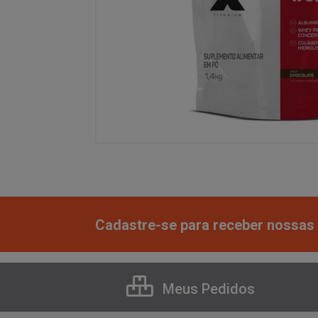
Cadastre-se para receber nossas 
Meus Pedidos