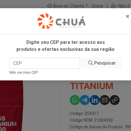
|
Área do Cliente ? - Entrar
Não é 
×
Digite seu CEP para ter acesso aos
produtos e ofertas exclusivas da sua região
Pesquisar
WHEY 1,4K C
Não sei meu CEP
TITANIUM
Código: 259317
Código NCM: 21069030
Código de Barras do Produto: 7