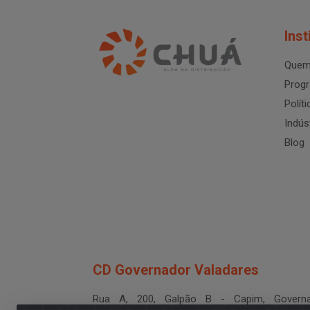
Inst
Quem
Progr
Polít
Indús
Blog
CD Governador Valadares
Rua A, 200, Galpão B - Capim, Governa