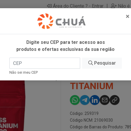
|
Área do Cliente ? - Entrar
Não é 
×
Digite seu CEP para ter acesso aos
produtos e ofertas exclusivas da sua região
Pesquisar
WHEY 3KG M
Não sei meu CEP
TITANIUM
Código: 259319
Código NCM: 21069030
Código de Barras do Produto: 7