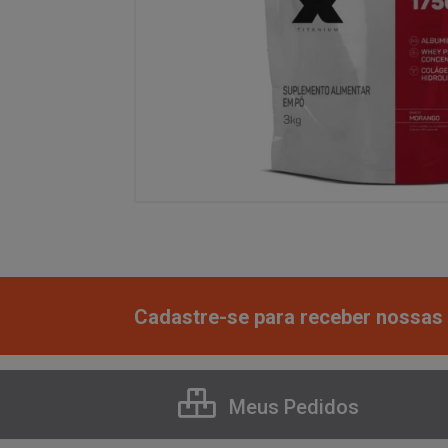
Cadastre-se para receber nossas 
Meus Pedidos