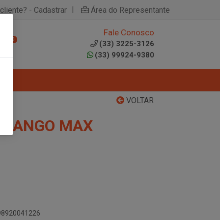
|
cliente? - Cadastrar
Área do Representante
Fale Conosco
0
(33) 3225-3126
(33) 99924-9380
VOLTAR
ORANGO MAX
898920041226