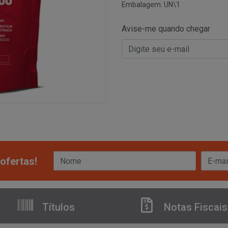
Embalagem: UN\1
Avise-me quando chegar
ofertas!
Títulos
Notas Fiscais