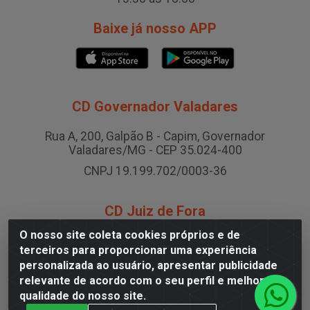
Baixe já nosso APP
CD Governador Valadares
Rua A, 200, Galpão B - Capim, Governador
Valadares/MG - CEP 35.024-400
CNPJ 19.199.702/0003-36
CD Juiz de Fora
O nosso site coleta cookies próprios e de
Rodovia BR-040 , Nº 0, Área B2 Condominio Brasil
terceiros para proporcionar uma experiência
LOG - São Pedro, Juiz de Fora/MG
personalizada ao usuário, apresentar publicidade
CNPJ 19.199.702/0005-06
relevante de acordo com o seu perfil e melhorar a
qualidade do nosso site.