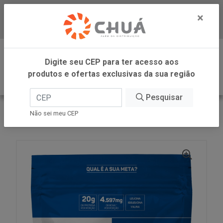
×
Baixe já nosso APP
0
Digite seu CEP para ter acesso aos
produtos e ofertas exclusivas da sua região
Pesquisar
VOLTAR
INÍCIO
Não sei meu CEP
WHEY COOK REFIL 900G MAX TITANIUM