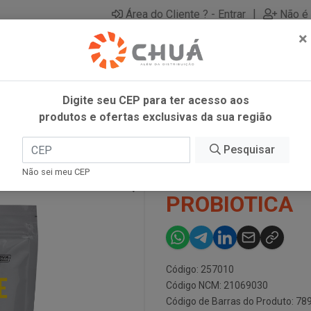
|
Área do Cliente ? - Entrar
Não é 
×
Digite seu CEP para ter acesso aos
produtos e ofertas exclusivas da sua região
Pesquisar
WHEY PURE M
Não sei meu CEP
PROBIOTICA
Código: 257010
Código NCM: 21069030
Código de Barras do Produto: 7