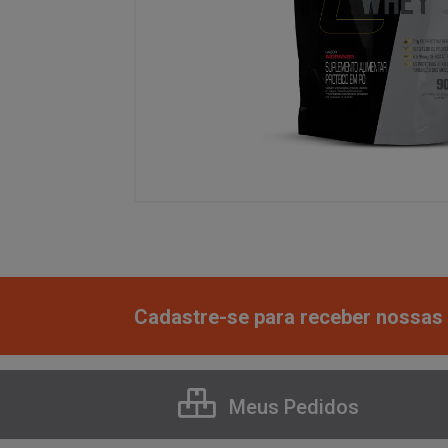
Cadastre-se para receber nossas 
Meus Pedidos