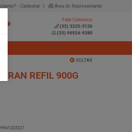
|
cliente? - Cadastrar
Área do Representante
Fale Conosco
0
(33) 3225-3126
(33) 99924-9380
VOLTAR
ORAN REFIL 900G
899941203327