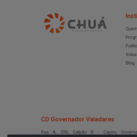
Inst
Quem
Progr
Polít
Indús
Blog
CD Governador Valadares
Rua A, 200, Galpão B - Capim, Governa